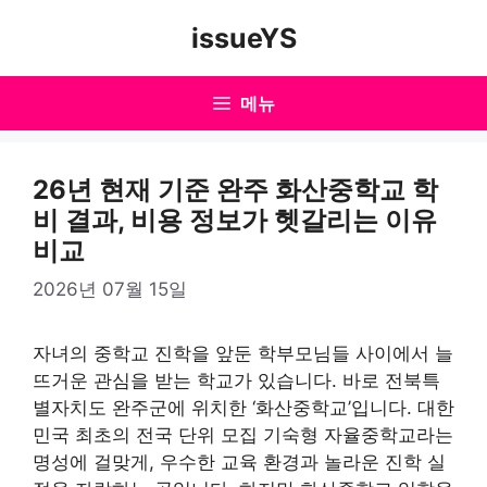
컨
issueYS
텐
츠
로
메뉴
건
너
뛰
26년 현재 기준 완주 화산중학교 학
기
비 결과, 비용 정보가 헷갈리는 이유
비교
2026년 07월 15일
자녀의 중학교 진학을 앞둔 학부모님들 사이에서 늘
뜨거운 관심을 받는 학교가 있습니다. 바로 전북특
별자치도 완주군에 위치한 ‘화산중학교’입니다. 대한
민국 최초의 전국 단위 모집 기숙형 자율중학교라는
명성에 걸맞게, 우수한 교육 환경과 놀라운 진학 실